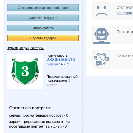
Zu-zu
melko
Этот блог
Отправить приватное сообщение
блогеров
.
Добавить в друзья
Игнорировать
Посетит
Сделать подарок
Туризм, отдых, экстрим
популярность:
Посмотре
23206 место
рейтинг
1486
?
Привилегированный
пользователь
3
уровня
Статистика портрета:
сейчас просматривают портрет - 0
зарегистрированные пользователи
посетившие портрет за 7 дней - 0