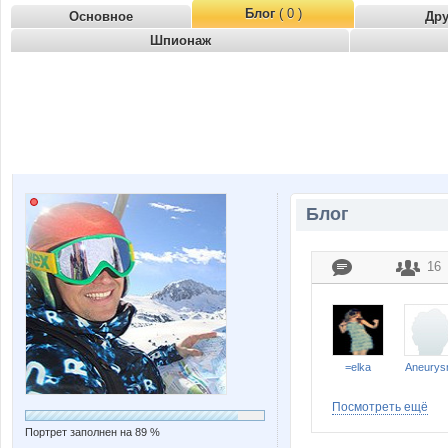
Блог
( 0 )
Основное
Др
Шпионаж
Блог
16
=elka
Aneury
Посмотреть ещё
Портрет заполнен на 89 %